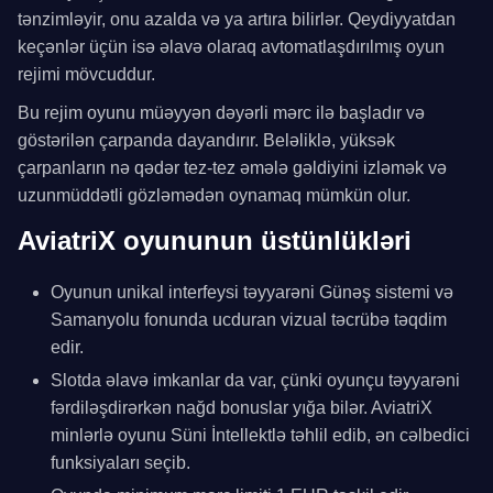
tənzimləyir, onu azalda və ya artıra bilirlər. Qeydiyyatdan
keçənlər üçün isə əlavə olaraq avtomatlaşdırılmış oyun
rejimi mövcuddur.
Bu rejim oyunu müəyyən dəyərli mərc ilə başladır və
göstərilən çarpanda dayandırır. Beləliklə, yüksək
çarpanların nə qədər tez-tez əmələ gəldiyini izləmək və
uzunmüddətli gözləmədən oynamaq mümkün olur.
AviatriX oyununun üstünlükləri
Oyunun unikal interfeysi təyyarəni Günəş sistemi və
Samanyolu fonunda ucduran vizual təcrübə təqdim
edir.
Slotda əlavə imkanlar da var, çünki oyunçu təyyarəni
fərdiləşdirərkən nağd bonuslar yığa bilər. AviatriX
minlərlə oyunu Süni İntellektlə təhlil edib, ən cəlbedici
funksiyaları seçib.