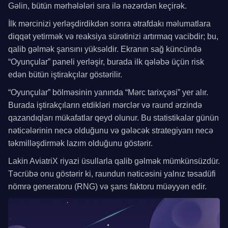
Gəlin, bütün mərhələləri sıra ilə nəzərdən keçirək.
İlk mərcinizi yerləşdirdikdən sonra ətrafdakı məlumatlara
diqqət yetirmək və reaksiya sürətinizi artırmaq vacibdir; bu,
qalib gəlmək şansını yüksəldir. Ekranın sağ küncündə
“Oyunçular” paneli yerləşir, burada ilk qələbə üçün risk
edən bütün iştirakçılar göstərilir.
“Oyunçular” bölməsinin yanında “Mərc tarixçəsi” yer alır.
Burada iştirakçıların etdikləri mərclər və raund ərzində
qazandıqları mükafatlar qeyd olunur. Bu statistikalar günün
nəticələrinin necə olduğunu və gələcək strategiyanı necə
təkmilləşdirmək lazım olduğunu göstərir.
Lakin AviatriX riyazi üsullarla qalib gəlmək mümkünsüzdür.
Təcrübə onu göstərir ki, raundun nəticəsini yalnız təsadüfi
nömrə generatoru (RNG) və şans faktoru müəyyən edir.