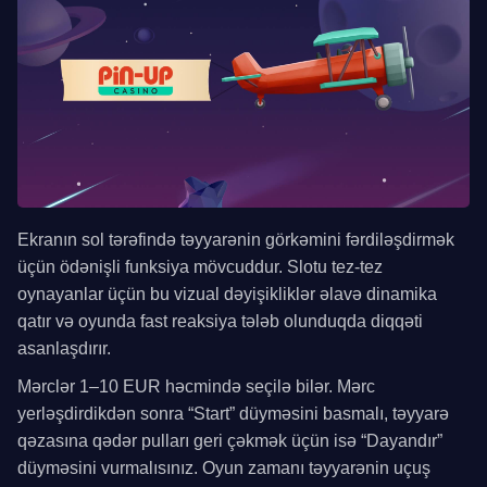
Ekranın sol tərəfində təyyarənin görkəmini fərdiləşdirmək
üçün ödənişli funksiya mövcuddur. Slotu tez-tez
oynayanlar üçün bu vizual dəyişikliklər əlavə dinamika
qatır və oyunda fast reaksiya tələb olunduqda diqqəti
asanlaşdırır.
Mərclər 1–10 EUR həcmində seçilə bilər. Mərc
yerləşdirdikdən sonra “Start” düyməsini basmalı, təyyarə
qəzasına qədər pulları geri çəkmək üçün isə “Dayandır”
düyməsini vurmalısınız. Oyun zamanı təyyarənin uçuş