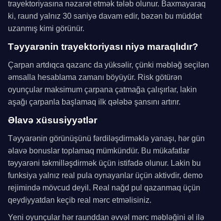
trayektoriyasına nəzarət etmək tələb olunur. Baxmayaraq
ki, raund yalnız 30 saniyə davam edir, bəzən bu müddət
uzanmış kimi görünür.
Təyyarənin trayektoriyası niyə maraqlıdır?
Çarpan artdıqca qazanc da yüksəlir, çünki məbləğ seçilən
əmsalla hesablama zamanı böyüyür. Risk götürən
oyunçular maksimum çarpana çatmağa çalışırlar, lakin
aşağı çarpanla başlamaq ilk qələbə şansını artırır.
Əlavə xüsusiyyətlər
Təyyarənin görünüşünü fərdiləşdirməklə yanaşı, hər gün
əlavə bonuslar toplamaq mümkündür. Bu mükafatlar
təyyarəni təkmilləşdirmək üçün istifadə olunur. Lakin bu
funksiya yalnız real pula oynayanlar üçün aktivdir, demo
rejimində mövcud deyil. Real nağd pul qazanmaq üçün
qeydiyyatdan keçib real mərc etməlisiniz.
Yeni oyunçular hər raunddan əvvəl mərc məbləğini əl ilə