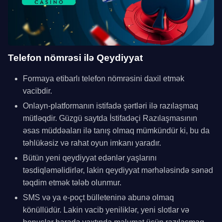
Telefon nömrəsi ilə Qeydiyyat
Formaya etibarlı telefon nömrəsini daxil etmək
vacibdir.
Onlayn-platformanın istifadə şərtləri ilə razılaşmaq
mütləqdir. Güzgü saytda İstifadəçi Razılaşmasının
əsas müddəaları ilə tanış olmaq mümkündür ki, bu da
təhlükəsiz və rahat oyun imkanı yaradır.
Bütün yeni qeydiyyat edənlər yaşlarını
təsdiqləməlidirlər, lakin qeydiyyat mərhələsində sənəd
təqdim etmək tələb olunmur.
SMS və ya e-poçt bülleteninə abunə olmaq
könüllüdür. Lakin vacib yeniliklər, yeni slotlar və