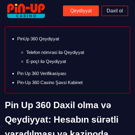
Qeydiyyat
Daxil ol
PinUp 360 Qeydiyyat
Telefon nömrəsi ilə Qeydiyyat
E-poçt ilə Qeydiyyat
Pin Up 360 Verifikasiyası
Pin-Up 360 Casino Şəxsi Kabinet
Pin Up 360 Daxil olma və
Qeydiyyat: Hesabın sürətli
yaradılması və kazinoda