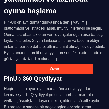
oyuna başlama
Pin-Up onlayn qumar dünyasında geniş yayılmış
platformadır və istifadəsi asan, intuitiv interfeysi ilə seçilir.
Qumar təcrübəsi az olan yeni oyunçular üçün qısa bələdçi
faydalı ola bilər. Saytın funksionallıqları və təqdim etdiyi
imkanlar barədə daha ətraflı məlumat almağı tövsiyə edirik.
Eyni zamanda, profil qeydiyyatı prosesi üzrə addım-addım
göstərişlər də təqdim olunacaq.
Oyna
PinUp 360 Qeydiyyat
Həqiqi pul ilə oyun oynamadan öncə qeydiyyatdan
keçmək şərtdir. Qeydiyyat prosesi, mərhələ-mərhələ
verilən göstərişlərə riayət etdikdə, olduqca sürətli sayılır.
Bu prosedur sadəcə bir neçə dəqiqə ərzində forma