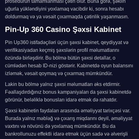
prosedurun tamamlanması çətin olur. Buna görə, şəklin
uğurla yükləndiyini yoxlamaq vacibdir ki, sonra hesabı
doldurmaq və ya vəsait çıxarmaqda çətinlik yaşanmasın.
Pin-Up 360 Casino Şəxsi Kabinet
Pin Up360 istifadəçiləri üçün şəxsi kabinet, qeydiyyat və
verifikasiyadan keçmiş şəxslərin profil məlumatlarını
özündə birləşdirir. Bu bölmə bütün şəxsi detallar, o
cümlədən hesab ID-nizi göstərir. Kabinetdə oyun balansını
izləmək, vəsait qoymaq və çıxarmaq mümkündür.
Lakin bu bölmə yalnız şəxsi məlumatları əks etdirmir.
Fəallaşdırdığınız bonus kampaniyaları da şəxsi kabinetdə
görünür, beləliklə bonusları idarə etmək də rahatdır.
Şəxsi kabinetin faydaları arasında əməliyyat tarixçəsi var.
Burada yalnız məbləğ və çıxarış miqdarını deyil, əməliyyat
vaxtını və növünü də yoxlamaq mümkündür. Bu da
bankrollunuzu effektli idarə etmək üçün sadə və əlverişli