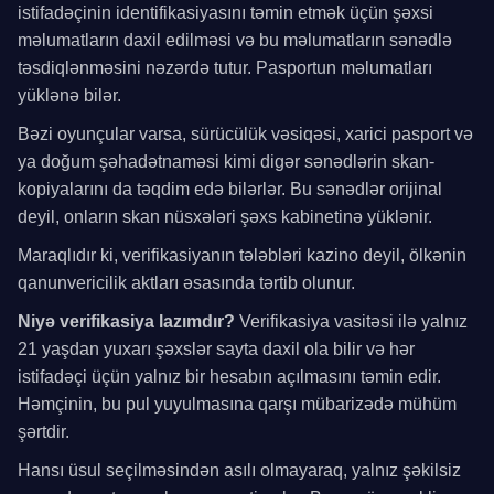
istifadəçinin identifikasiyasını təmin etmək üçün şəxsi
məlumatların daxil edilməsi və bu məlumatların sənədlə
təsdiqlənməsini nəzərdə tutur. Pasportun məlumatları
yüklənə bilər.
Bəzi oyunçular varsa, sürücülük vəsiqəsi, xarici pasport və
ya doğum şəhadətnaməsi kimi digər sənədlərin skan-
kopiyalarını da təqdim edə bilərlər. Bu sənədlər orijinal
deyil, onların skan nüsxələri şəxs kabinetinə yüklənir.
Maraqlıdır ki, verifikasiyanın tələbləri kazino deyil, ölkənin
qanunvericilik aktları əsasında tərtib olunur.
Niyə verifikasiya lazımdır?
Verifikasiya vasitəsi ilə yalnız
21 yaşdan yuxarı şəxslər sayta daxil ola bilir və hər
istifadəçi üçün yalnız bir hesabın açılmasını təmin edir.
Həmçinin, bu pul yuyulmasına qarşı mübarizədə mühüm
şərtdir.
Hansı üsul seçilməsindən asılı olmayaraq, yalnız şəkilsiz